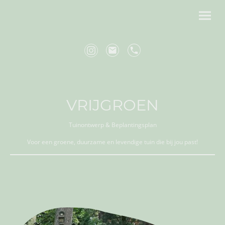
VRIJGROEN
Tuinontwerp & Beplantingsplan
Voor een groene, duurzame en levendige tuin die bij jou past!