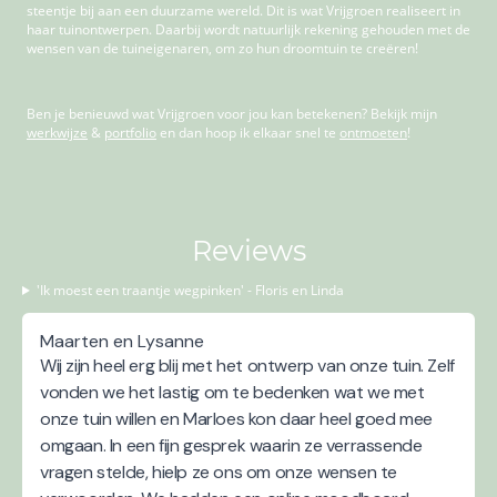
steentje bij aan een duurzame wereld. Dit is wat Vrijgroen realiseert in
haar tuinontwerpen. Daarbij wordt natuurlijk rekening gehouden met de
wensen van de tuineigenaren, om zo hun droomtuin te creëren!
Ben je benieuwd wat Vrijgroen voor jou kan betekenen? Bekijk mijn
werkwijze
&
portfolio
en dan hoop ik elkaar snel te
ontmoeten
!
Reviews
'Ik moest een traantje wegpinken' - Floris en Linda