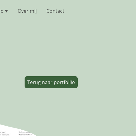
io
Over mij
Contact
Terug naar portfollio