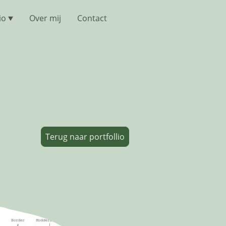
io
Over mij
Contact
Terug naar portfollio