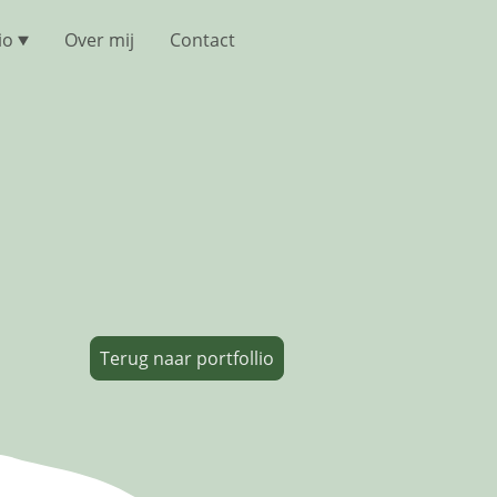
io
Over mij
Contact
Terug naar portfollio