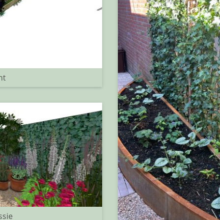
ht
ssie