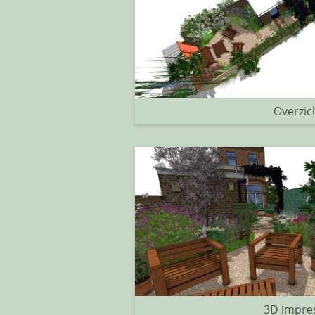
Overzic
3D impre